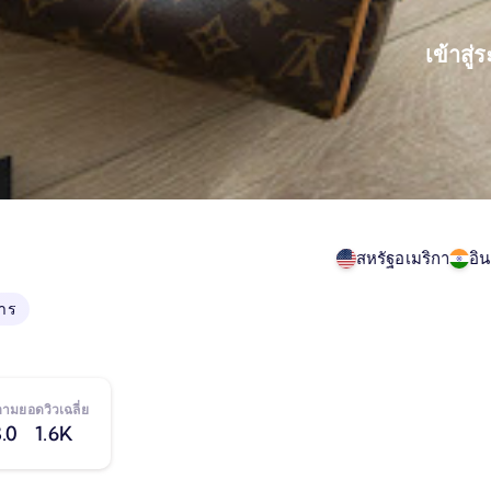
เข้าสู่
สหรัฐอเมริกา
อิน
าร
ดตาม
ยอดวิวเฉลี่ย
.0
1.6K