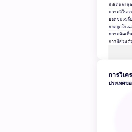
อัปเดตล่าสุ
ความถี่ในก
ยอดชมเฉลี่
ยอดถูกใจเฉล
ความคิดเห็น
การมีส่วนร่ว
การวิเคร
ประเทศของก