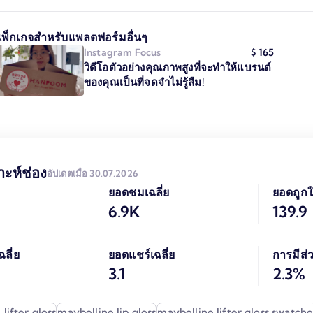
แพ็กเกจสำหรับแพลตฟอร์มอื่นๆ
Instagram
Focus
$
165
วิดีโอตัวอย่างคุณภาพสูงที่จะทำให้แบรนด์
ของคุณเป็นที่จดจำไม่รู้ลืม!
าะห์ช่อง
อัปเดตเมื่อ 30.07.2026
ยอดชมเฉลี่ย
ยอดถูกใ
6.9K
139.9
ลี่ย
ยอดแชร์เฉลี่ย
การมีส่ว
3.1
2.3%
lifter gloss
maybelline lip gloss
maybelline lifter gloss swatche