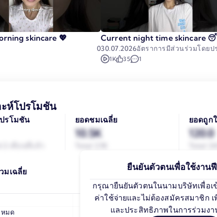
orning skincare 💖
Current night time skincare 
0
30.07.2026
อัตราการมีส่วนร่วมโดย
1K
35
1
าะห์โปรโมชัน
ปรโมชัน
ยอดชมเฉลี่ย
ยอดถูกใ
10.5K
120.0
2 เดือนที่แล้ว
Total 2.1K
Total 24
ยืนยันตัวตนเพื่อใช้งานฟีเ
วมเฉลี่ย
กรุณายืนยันตัวตนในนามบริษัทเพื่อเข้าถ
ค่าใช้จ่ายและไม่ต้องสมัครสมาชิก 
คอนเทนต์ท
และประสิทธิภาพในการร่วมงา
้งหมด