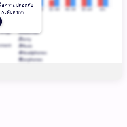
เพื่อความปลอดภัย
13-17
18-24
25-34
35-44
45-54
55-64
65+
นระดับสากล
หญิง
ชาย
นิยม
แท็กยอดนิยม
Blogs
1
Walkman
2
Sony
nment
3
Music
4
Headphones
5
Earphones