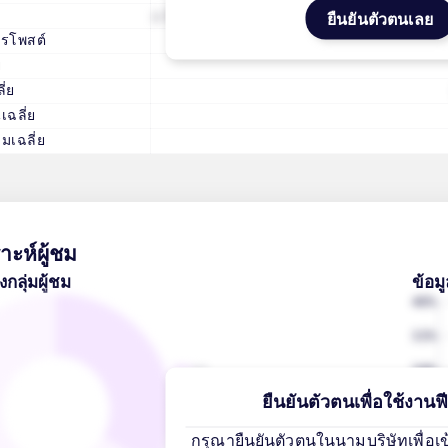
ด
6 สิงหาคม, 2026
3 ชั่วโม
ยืนยันตัวตนเลย
ารโพสต์
13 /
ย
ี่ย
เฉลี่ย
มเฉลี่ย
าะห์ผู้ชม
ลุ่มผู้ชม
ข้อม
25-34 ชาย
40%
32%
--
24%
--
ยืนยันตัวตนเพื่อใช้งานฟีเ
16%
--
--
กรุณายืนยันตัวตนในนามบริษัทเพื่อเข้าถ
8%