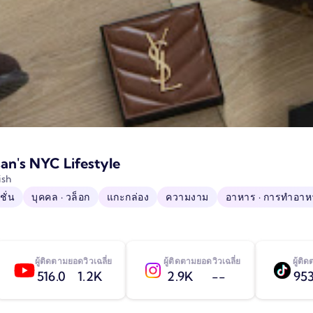
an's NYC Lifestyle
ish
ชั่น
บุคคล · วล็อก
แกะกล่อง
ความงาม
อาหาร · การทำอาห
ผู้ติดตาม
ยอดวิวเฉลี่ย
ผู้ติดตาม
ยอดวิวเฉลี่ย
ผู้ติ
516.0
1.2K
2.9K
--
953