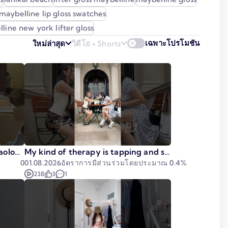
maybelline lip gloss swatches
line new york lifter gloss
เฉพาะโปรโมชัน
ใหม่ล่าสุด
วิดีโอ + Shorts
aolongbao restaurant!
My kind of therapy is tapping and snacking 👯🏻‍♀️
0
01.08.2026
อัตราการมีส่วนร่วมโดยประมาณ
0.4%
238
3
1