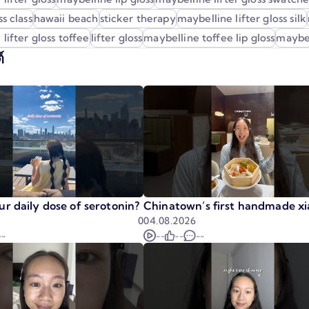
s class
hawaii beach
sticker therapy
maybelline lifter gloss silk
lifter gloss toffee
lifter gloss
maybelline toffee lip gloss
maybel
์
r daily dose of serotonin?
Chinatown’s first handmade xi
0
04.08.2026
--
--
--
--