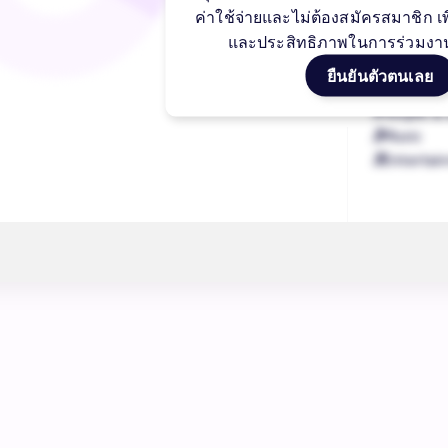
--
ค่าใช้จ่ายและไม่ต้องสมัครสมาชิก 
0
และประสิทธิภาพในการร่วมงา
ยืนยันตัวตนเลย
หมวดหมู่ยอด
1
People & 
2
Music
3
Entertai