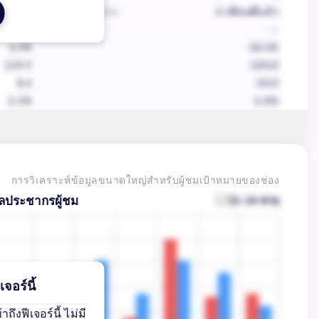
งที่แล้ว
4 มิถุนายน, 2026
2 เดือนที่แล้ว
 Month
--
6.9K
10.5K
139.9
120.0
8.4
10.0
2.3%
1.4%
การวิเคราะห์ข้อมูลขนาดใหญ่สำหรับผู้ชมเป้าหมายของช่อง
ูลประชากรผู้ชม
25-34 ชาย
จอร์นี้
ึงฟีเจอร์นี้ ไม่มี