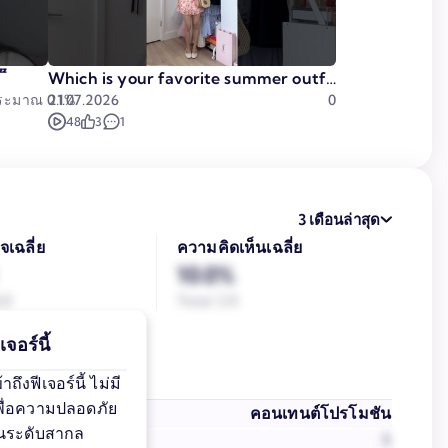

Which is your favorite summer outfit💖
ประมาณ
0.1%
21.07.2026
0
48
3
1
3 เดือนล่าสุด
จเฉลี่ย
ความคิดเห็นเฉลี่ย
10.0%
.0
Total 2.0
จอร์นี้
ึงฟีเจอร์นี้ ไม่มี
เพื่อความปลอดภัย
ั้งหมด
คอนเทนต์โปรโมชัน
นระดับสากล
38
1