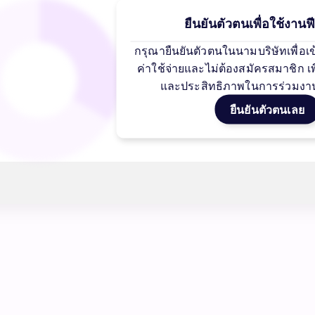
40%
ยืนยันตัวตนเพื่อใช้งานฟีเ
32%
กรุณายืนยันตัวตนในนามบริษัทเพื่อเข้าถ
--
24%
--
ค่าใช้จ่ายและไม่ต้องสมัครสมาชิก 
16%
--
และประสิทธิภาพในการร่วมงา
--
8%
ยืนยันตัวตนเลย
--
0