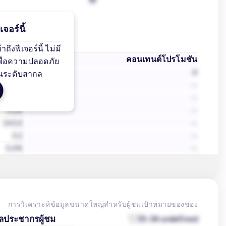
จอร์นี้
ึงฟีเจอร์นี้ ไม่มี
ั้งหมด
คอนเทนต์โปรโมชัน
เพื่อความปลอดภัย
34
0
นระดับสากล
นที่แล้ว
--
 Month
--
4.6K
--
143.0
--
3.2
--
3.4%
--
การวิเคราะห์ข้อมูลขนาดใหญ่สำหรับผู้ชมเป้าหมายของช่อง
ูลประชากรผู้ชม
25-34 undefined