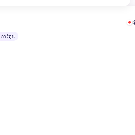
ญ
 การ์ตูน