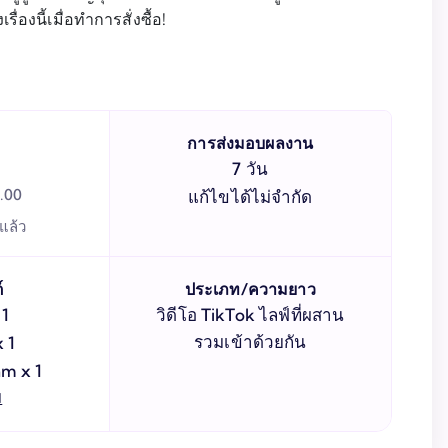
ื่องนี้เมื่อทำการสั่งซื้อ!
การส่งมอบผลงาน
7 วัน
.00
แก้ไขได้ไม่จำกัด
แล้ว
์
ประเภท/ความยาว
x
1
วิดีโอ TikTok ไลฟ์ที่ผสาน
รวมเข้าด้วยกัน
x
1
am
x
1
ม
ory
x
1
els
x
1