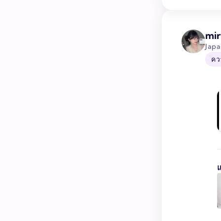
mir
Jap
คว