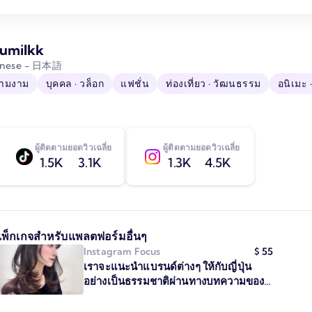
umilkk
anese - 日本語
ามงาม
บุคคล · วล็อก
แฟชั่น
ท่องเที่ยว · วัฒนธรรม
อนิเมะ ·
ผู้ติดตาม
ยอดวิวเฉลี่ย
ผู้ติดตาม
ยอดวิวเฉลี่ย
1.5K
3.1K
1.3K
4.5K
แพ็กเกจสำหรับแพลตฟอร์มอื่นๆ
Instagram
Focus
$
55
เราจะแนะนำแบรนด์ต่างๆ ให้กับญี่ปุ่น
อย่างเป็นธรรมชาติผ่านทางบทความของ
เรา!