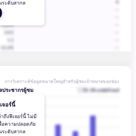
26
0
นระดับสากล
นที่แล้ว
--
 Month
--
210.4
--
24.0
--
1.3
--
12.6%
--
การวิเคราะห์ข้อมูลขนาดใหญ่สำหรับผู้ชมเป้าหมายของช่อง
ูลประชากรผู้ชม
25-34 undefined
จอร์นี้
ึงฟีเจอร์นี้ ไม่มี
เพื่อความปลอดภัย
นระดับสากล