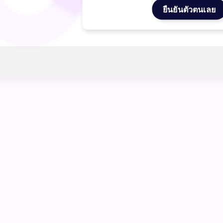
8%
ยืนยันตัวตนเลย
--
0