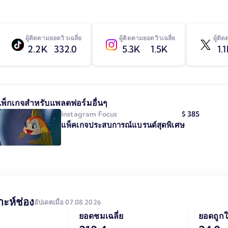
ผู้ติดตาม
ยอดวิวเฉลี่ย
ผู้ติดตาม
ยอดวิวเฉลี่ย
ผู้ติ
2.2K
332.0
5.3K
1.5K
1.
แพ็กเกจสำหรับแพลตฟอร์มอื่นๆ
Instagram
Focus
$
385
แพ็คเกจประสบการณ์แบรนด์สุดพิเศษ
าะห์ช่อง
อัปเดตเมื่อ 07.08.2026
ยอดชมเฉลี่ย
ยอดถูกใ