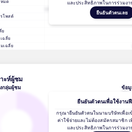
้งหมด
และประสิทธิภาพในการร่วมงา
ด
5 สิงหาคม, 2026
2 วั
ยืนยันตัวตนเลย
ารโพสต์
9 /
ย
ี่ย
เฉลี่ย
มเฉลี่ย
าะห์ผู้ชม
ลุ่มผู้ชม
ข้อม
25-34 undefined
40%
ยืนยันตัวตนเพื่อใช้งานฟีเ
32%
กรุณายืนยันตัวตนในนามบริษัทเพื่อเข้าถ
--
24%
--
ค่าใช้จ่ายและไม่ต้องสมัครสมาชิก 
16%
--
และประสิทธิภาพในการร่วมงา
--