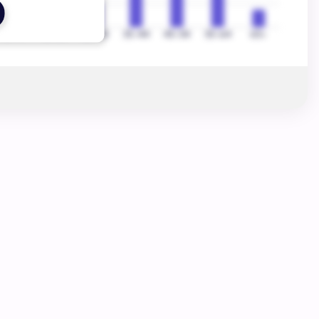
13-17
18-24
25-34
35-44
45-54
55-64
65+