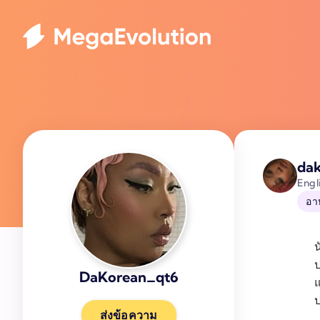
da
Engl
อา
น
ป
DaKorean_qt6
แ
ป
ส่งข้อความ